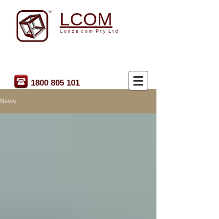
LCOM
L o n z e c o m P t y L t d
1800 805 101
News